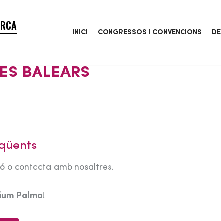
ORCA
INICI
CONGRESSOS I CONVENCIONS
DE
ES BALEARS
qüents
tó o contacta amb nosaltres.
rium Palma
!