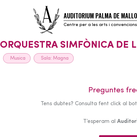
AUDITORIUM PALMA DE MALL
Skip
to
Centre per a les arts i convencions
content
ORQUESTRA SIMFÒNICA DE L
Musica
Sala:
Magna
Preguntes fre
Tens dubtes? Consulta fent click al bo
T’esperam al
Audito