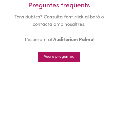
Preguntes freqüents
Tens dubtes? Consulta fent click al botó o
contacta amb nosaltres.
T’esperam al
Auditorium Palma
!
Veure preguntes