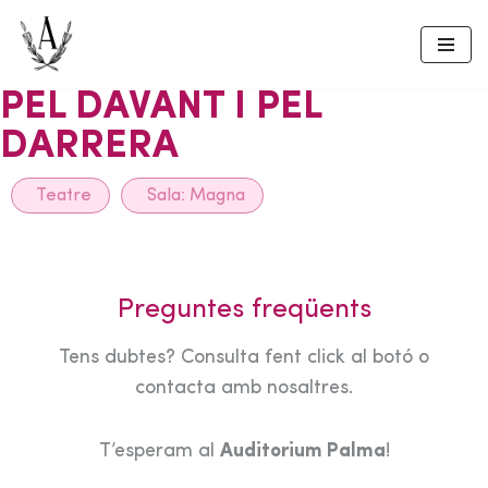
Skip
to
PEL DAVANT I PEL
content
DARRERA
Teatre
Sala:
Magna
Preguntes freqüents
Tens dubtes? Consulta fent click al botó o
contacta amb nosaltres.
T’esperam al
Auditorium Palma
!