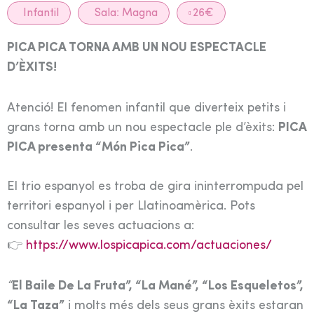
Infantil
Sala:
Magna
26€
PICA PICA TORNA AMB UN NOU ESPECTACLE
D’ÈXITS!
Atenció! El fenomen infantil que diverteix petits i
grans torna amb un nou espectacle ple d’èxits:
PICA
PICA presenta “Món Pica Pica”
.
El trio espanyol es troba de gira ininterrompuda pel
territori espanyol i per Llatinoamèrica. Pots
consultar les seves actuacions a:
👉
https://www.lospicapica.com/actuaciones/
“
El Baile De La Fruta”
, “La Mané”, “Los Esqueletos”,
“La Taza”
i molts més dels seus grans èxits estaran