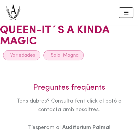
Skip
to
QUEEN-IT´S A KINDA
content
MAGIC
Variedades
Sala:
Magna
Preguntes freqüents
Tens dubtes? Consulta fent click al botó o
contacta amb nosaltres.
T’esperam al
Auditorium Palma
!