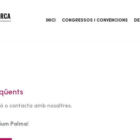
ORCA
INICI
CONGRESSOS I CONVENCIONS
DE
qüents
tó o contacta amb nosaltres.
rium Palma
!