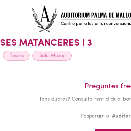
AUDITORIUM PALMA DE MALL
Skip
to
Centre per a les arts i convencions
content
SES MATANCERES I 3
Teatre
Sala:
Mozart
Preguntes fre
Tens dubtes? Consulta fent click al bo
T’esperam al
Audito