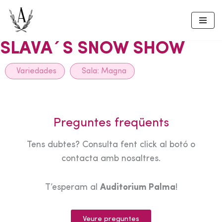
Skip
to
SLAVA´S SNOW SHOW
content
Variedades
Sala:
Magna
Preguntes freqüents
Tens dubtes? Consulta fent click al botó o
contacta amb nosaltres.
T’esperam al
Auditorium Palma
!
Veure preguntes