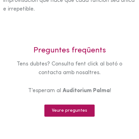
improvisación que hace que cada función sea única
e irrepetible.
Preguntes freqüents
Tens dubtes? Consulta fent click al botó o
contacta amb nosaltres.
T’esperam al
Auditorium Palma
!
Veure preguntes