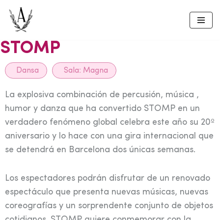
Skip
to
STOMP
content
Dansa
Sala:
Magna
La explosiva combinación de percusión, música ,
humor y danza que ha convertido STOMP en un
verdadero fenómeno global celebra este año su 20º
aniversario y lo hace con una gira internacional que
se detendrá en Barcelona dos únicas semanas.
Los espectadores podrán disfrutar de un renovado
espectáculo que presenta nuevas músicas, nuevas
coreografías y un sorprendente conjunto de objetos
cotidianos. STOMP quiere conmemorar con la