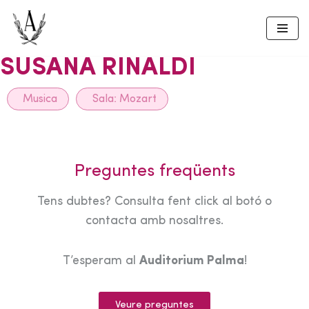
Skip
to
SUSANA RINALDI
content
Musica
Sala:
Mozart
Preguntes freqüents
Tens dubtes? Consulta fent click al botó o
contacta amb nosaltres.
T’esperam al
Auditorium Palma
!
Veure preguntes