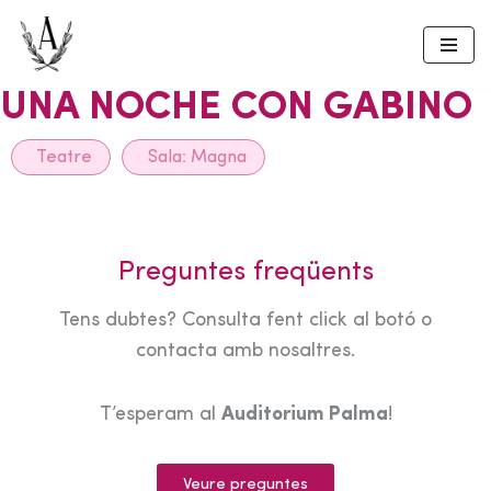
Skip
to
UNA NOCHE CON GABINO
content
Teatre
Sala:
Magna
Preguntes freqüents
Tens dubtes? Consulta fent click al botó o
contacta amb nosaltres.
T’esperam al
Auditorium Palma
!
Veure preguntes