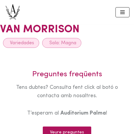
Skip
to
VAN MORRISON
content
Variedades
Sala:
Magna
Preguntes freqüents
Tens dubtes? Consulta fent click al botó o
contacta amb nosaltres.
T’esperam al
Auditorium Palma
!
Veure preguntes