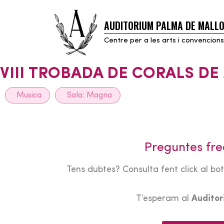
AUDITORIUM PALMA DE MALL
Skip
to
Centre per a les arts i convencions
content
VIII TROBADA DE CORALS D
Musica
Sala:
Magna
Preguntes fre
Tens dubtes? Consulta fent click al bo
T’esperam al
Audito