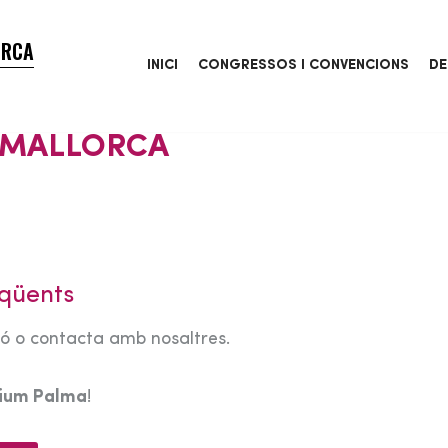
ORCA
INICI
CONGRESSOS I CONVENCIONS
DE
E MALLORCA
qüents
tó o contacta amb nosaltres.
rium Palma
!