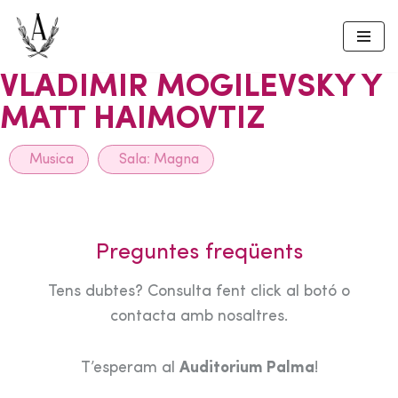
Skip
to
VLADIMIR MOGILEVSKY Y
content
MATT HAIMOVTIZ
Musica
Sala:
Magna
Preguntes freqüents
Tens dubtes? Consulta fent click al botó o
contacta amb nosaltres.
T’esperam al
Auditorium Palma
!