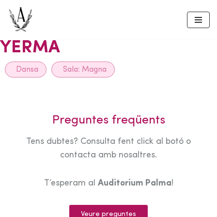
Skip
to
YERMA
content
Dansa
Sala:
Magna
Preguntes freqüents
Tens dubtes? Consulta fent click al botó o
contacta amb nosaltres.
T’esperam al
Auditorium Palma
!
Veure preguntes