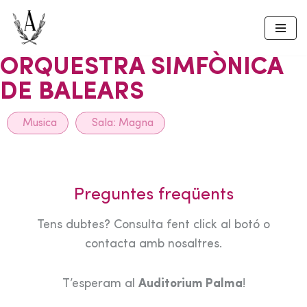
Skip
to
ORQUESTRA SIMFÒNICA
content
DE BALEARS
Musica
Sala:
Magna
Preguntes freqüents
Tens dubtes? Consulta fent click al botó o
contacta amb nosaltres.
T’esperam al
Auditorium Palma
!