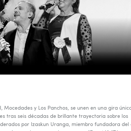
l, Mocedades y Los Panchos, se unen en una gira únic
s tras seis décadas de brillante trayectoria sobre los
. Liderados por Izaskun Uranga, miembro fundadora del