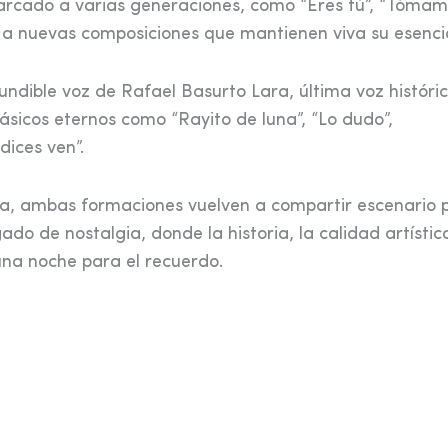
cado a varias generaciones, como “Eres tú”, “Tómam
 a nuevas composiciones que mantienen viva su esenci
undible voz de Rafael Basurto Lara, última voz históric
lásicos eternos como “Rayito de luna”, “Lo dudo”,
dices ven”.
ica, ambas formaciones vuelven a compartir escenario 
o de nostalgia, donde la historia, la calidad artístic
una noche para el recuerdo.