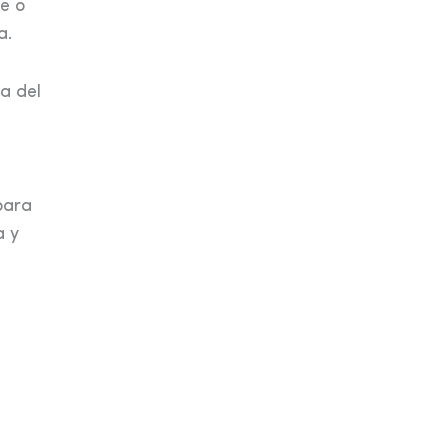
e o
a.
a del
para
a y