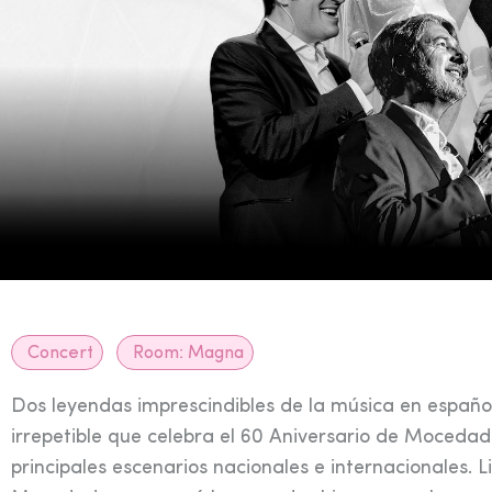
Concert
Room:
Magna
Dos leyendas imprescindibles de la música en españo
irrepetible que celebra el 60 Aniversario de Mocedade
principales escenarios nacionales e internacionales