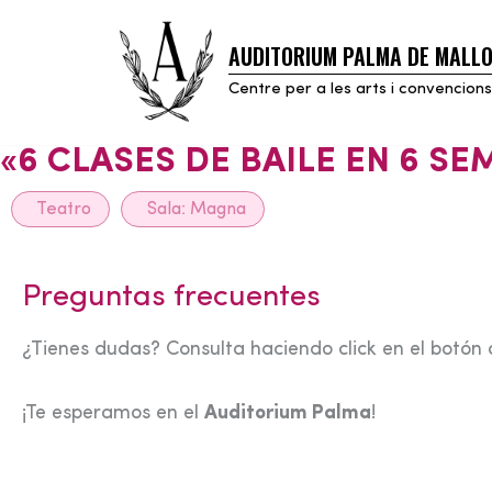
AUDITORIUM PALMA DE MALL
Skip
to
Centre per a les arts i convencions
content
«6 CLASES DE BAILE EN 6 S
Teatro
Sala:
Magna
Preguntas frecuentes
¿Tienes dudas? Consulta haciendo click en el botón 
¡Te esperamos en el
Auditorium Palma
!