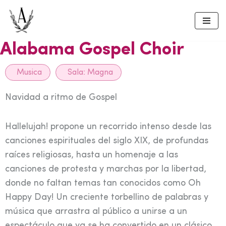
Skip
to
Alabama Gospel Choir
content
Musica
Sala:
Magna
Navidad a ritmo de Gospel
Hallelujah! propone un recorrido intenso desde las
canciones espirituales del siglo XIX, de profundas
raíces religiosas, hasta un homenaje a las
canciones de protesta y marchas por la libertad,
donde no faltan temas tan conocidos como Oh
Happy Day! Un creciente torbellino de palabras y
música que arrastra al público a unirse a un
espectáculo que ya se ha convertido en un clásico