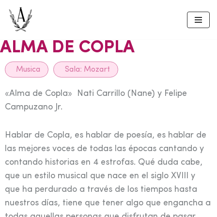
Skip
to
ALMA DE COPLA
content
Musica
Sala:
Mozart
«Alma de Copla» Nati Carrillo (Nane) y Felipe
Campuzano Jr.
Hablar de Copla, es hablar de poesía, es hablar de
las mejores voces de todas las épocas cantando y
contando historias en 4 estrofas. Qué duda cabe,
que un estilo musical que nace en el siglo XVIII y
que ha perdurado a través de los tiempos hasta
nuestros días, tiene que tener algo que engancha a
todas aquellas personas que disfrutan de pasar