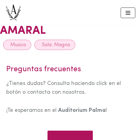
Skip
to
AMARAL
content
Musica
Sala:
Magna
Preguntas frecuentes
¿Tienes dudas? Consulta haciendo click en el
botón o contacta con nosotros.
¡Te esperamos en el
Auditorium Palma
!
Ver preguntas