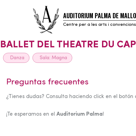
AUDITORIUM PALMA DE MALL
Skip
to
Centre per a les arts i convencions
content
BALLET DEL THEATRE DU CA
Danza
Sala:
Magna
Preguntas frecuentes
¿Tienes dudas? Consulta haciendo click en el botón 
¡Te esperamos en el
Auditorium Palma
!