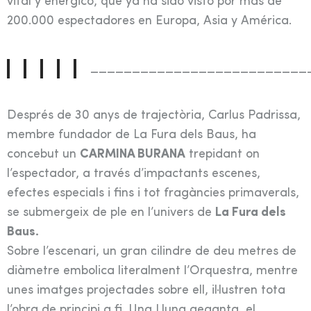
vital y enérgico, que ya ha sido visto por más de
200.000 espectadores en Europa, Asia y América.
__________________________
Després de 30 anys de trajectòria, Carlus Padrissa,
membre fundador de La Fura dels Baus, ha
concebut un
CARMINA BURANA
trepidant on
l’espectador, a través d’impactants escenes,
efectes especials i fins i tot fragàncies primaverals,
se submergeix de ple en l’univers de
La Fura dels
Baus.
Sobre l’escenari, un gran cilindre de deu metres de
diàmetre embolica literalment l’Orquestra, mentre
unes imatges projectades sobre ell, il·lustren tota
l’obra de principi a fi. Una Lluna geganta, el