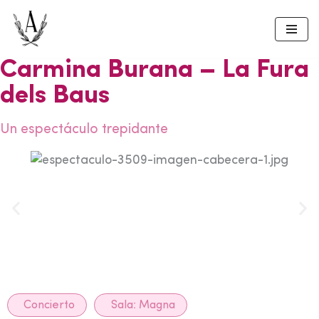
Skip
to
Carmina Burana – La Fura
content
dels Baus
Un espectáculo trepidante
Concierto
Sala:
Magna