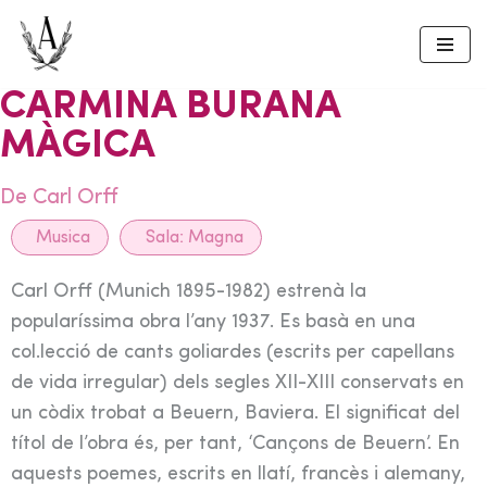
Skip
to
CARMINA BURANA
content
MÀGICA
De Carl Orff
Musica
Sala:
Magna
Carl Orff (Munich 1895-1982) estrenà la
popularíssima obra l’any 1937. Es basà en una
col.lecció de cants goliardes (escrits per capellans
de vida irregular) dels segles XII-XIII conservats en
un còdix trobat a Beuern, Baviera. El significat del
títol de l’obra és, per tant, ‘Cançons de Beuern’. En
aquests poemes, escrits en llatí, francès i alemany,