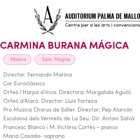
AUDITORIUM PALMA DE MALL
Skip
to
Centre per a les arts i convencions
content
CARMINA BURANA MÁGICA
Musica
Sala:
Magna
Director: Fernando Marina
Cor Euroclàssics
Orfeó l’Harpa d’Inca. Directora: Margalida Aguiló
Orfeó d’Alaró. Director: Lluís Forteza
Pro Musica Chorus de Sóller. Director: Pep Alarcón
Escolania dels Vermells de La Seu. Dir: Antoni Salvà
Francesc Blanco i M. Victòria Cortès – pianos
Maria Casado- soprano