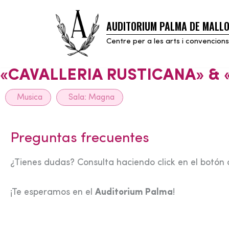
AUDITORIUM PALMA DE MALL
Skip
to
Centre per a les arts i convencions
content
«CAVALLERIA RUSTICANA» & «
Musica
Sala:
Magna
Preguntas frecuentes
¿Tienes dudas? Consulta haciendo click en el botón 
¡Te esperamos en el
Auditorium Palma
!