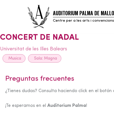
AUDITORIUM PALMA DE MALL
Skip
to
Centre per a les arts i convencions
content
CONCERT DE NADAL
Universitat de les Illes Balears
Musica
Sala:
Magna
Preguntas frecuentes
¿Tienes dudas? Consulta haciendo click en el botón 
¡Te esperamos en el
Auditorium Palma
!