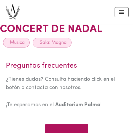
Skip
to
CONCERT DE NADAL
content
Musica
Sala:
Magna
Preguntas frecuentes
¿Tienes dudas? Consulta haciendo click en el
botón o contacta con nosotros.
¡Te esperamos en el
Auditorium Palma
!
Ver preguntas