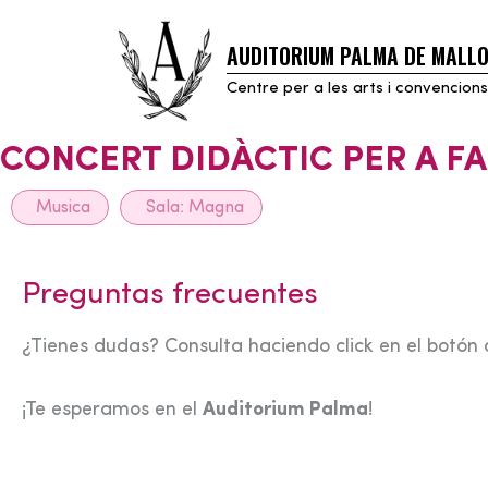
AUDITORIUM PALMA DE MALL
Skip
to
Centre per a les arts i convencions
content
CONCERT DIDÀCTIC PER A FA
Musica
Sala:
Magna
Preguntas frecuentes
¿Tienes dudas? Consulta haciendo click en el botón 
¡Te esperamos en el
Auditorium Palma
!