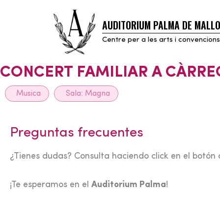
AUDITORIUM PALMA DE MALL
Skip
to
Centre per a les arts i convencions
content
CONCERT FAMILIAR A CÀRREC
Musica
Sala:
Magna
Preguntas frecuentes
¿Tienes dudas? Consulta haciendo click en el botón 
¡Te esperamos en el
Auditorium Palma
!