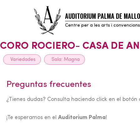
AUDITORIUM PALMA DE MALL
Skip
to
Centre per a les arts i convencions
content
CORO ROCIERO- CASA DE A
Variedades
Sala:
Magna
Preguntas frecuentes
¿Tienes dudas? Consulta haciendo click en el botón 
¡Te esperamos en el
Auditorium Palma
!