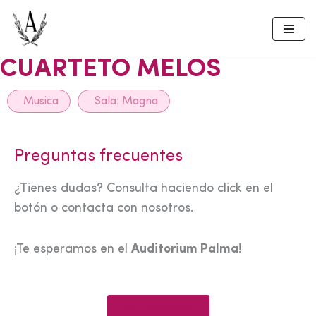
Skip
to
CUARTETO MELOS
content
Musica
Sala:
Magna
Preguntas frecuentes
¿Tienes dudas? Consulta haciendo click en el
botón o contacta con nosotros.
¡Te esperamos en el
Auditorium Palma
!
Ver preguntas