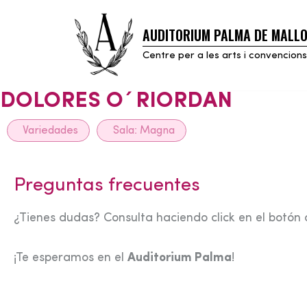
AUDITORIUM PALMA DE MALL
Skip
to
Centre per a les arts i convencions
content
DOLORES O´RIORDAN
Variedades
Sala:
Magna
Preguntas frecuentes
¿Tienes dudas? Consulta haciendo click en el botón 
¡Te esperamos en el
Auditorium Palma
!