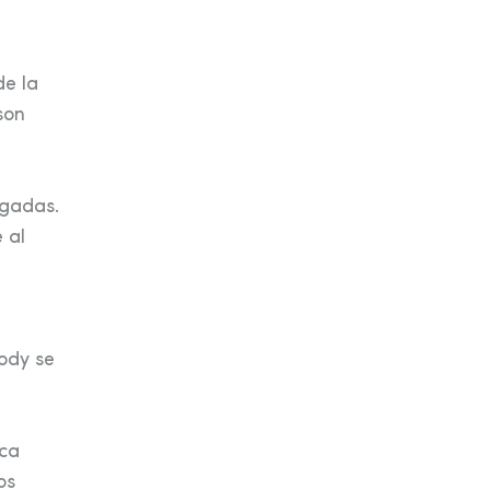
de la
son
igadas.
 al
ody se
ica
os