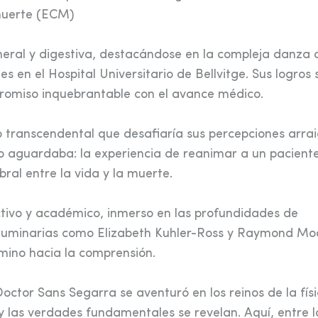
 muerte (ECM)
eral y digestiva, destacándose en la compleja danza 
 en el Hospital Universitario de Bellvitge. Sus logros 
romiso inquebrantable con el avance médico.
o transcendental que desafiaría sus percepciones arra
o aguardaba: la experiencia de reanimar a un paciente
ral entre la vida y la muerte.
ectivo y académico, inmerso en las profundidades de
e luminarias como Elizabeth Kuhler-Ross y Raymond Mo
amino hacia la comprensión.
Doctor Sans Segarra se aventuró en los reinos de la fís
 y las verdades fundamentales se revelan. Aquí, entre l