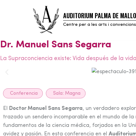
AUDITORIUM PALMA DE MALL
Skip
to
Centre per a les arts i convencions
content
Dr. Manuel Sans Segarra
La Supraconciencia existe: Vida después de la vid
Conferencia
Sala:
Magna
El
Doctor Manuel Sans Segarra
, un verdadero explor
trazado un sendero incomparable en el mundo de la m
fundamentos de la ciencia médica, forjados en la U
avidez y pasión. En esta conferencia en el
Auditoriu