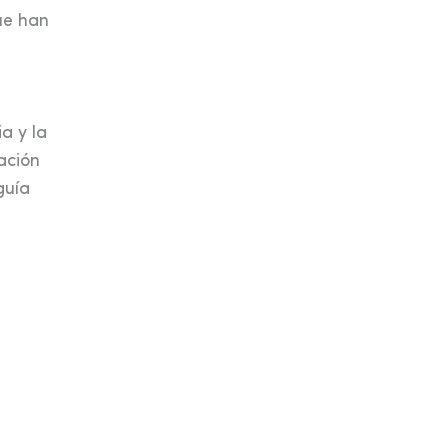
ue han
a y la
ación
guía