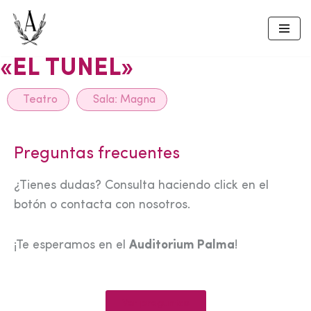
Skip
to
«EL TUNEL»
content
Teatro
Sala:
Magna
Preguntas frecuentes
¿Tienes dudas? Consulta haciendo click en el
botón o contacta con nosotros.
¡Te esperamos en el
Auditorium Palma
!
Ver preguntas