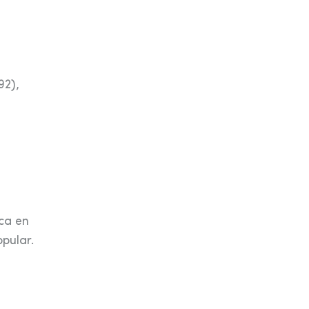
92),
ica en
pular.