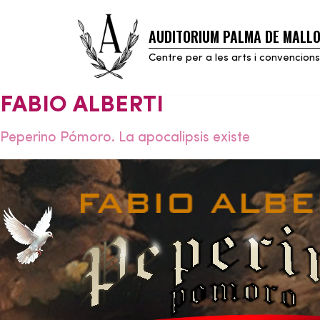
AUDITORIUM PALMA DE MALL
Skip
to
Centre per a les arts i convencions
content
FABIO ALBERTI
Peperino Pómoro. La apocalipsis existe