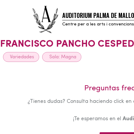
AUDITORIUM PALMA DE MALL
Skip
to
Centre per a les arts i convencions
content
FRANCISCO PANCHO CESPE
Variedades
Sala:
Magna
Preguntas fre
¿Tienes dudas? Consulta haciendo click en 
¡Te esperamos en el
Audi