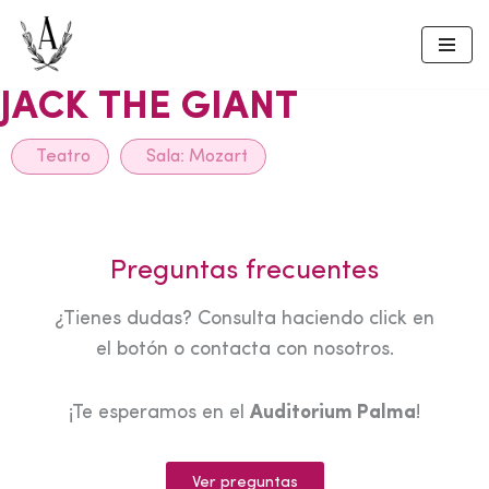
Skip
to
JACK THE GIANT
content
Teatro
Sala:
Mozart
Preguntas frecuentes
¿Tienes dudas? Consulta haciendo click en
el botón o contacta con nosotros.
¡Te esperamos en el
Auditorium Palma
!
Ver preguntas