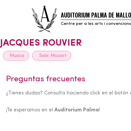
AUDITORIUM PALMA DE MALL
Skip
to
Centre per a les arts i convencions
content
JACQUES ROUVIER
Musica
Sala:
Mozart
Preguntas frecuentes
¿Tienes dudas? Consulta haciendo click en el botón 
¡Te esperamos en el
Auditorium Palma
!