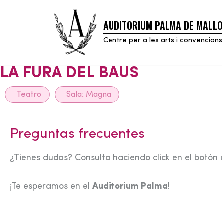
AUDITORIUM PALMA DE MALL
Skip
to
Centre per a les arts i convencions
content
LA FURA DEL BAUS
Teatro
Sala:
Magna
Preguntas frecuentes
¿Tienes dudas? Consulta haciendo click en el botón 
¡Te esperamos en el
Auditorium Palma
!