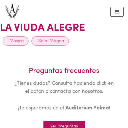
Skip
to
LA VIUDA ALEGRE
content
Musica
Sala:
Magna
Preguntas frecuentes
¿Tienes dudas? Consulta haciendo click en
el botón o contacta con nosotros.
¡Te esperamos en el
Auditorium Palma
!
Ver preguntas