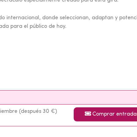
pectáculo especialmente creado para esta gira.
o internacional, donde seleccionan, adaptan y potenci
da para el público de hoy.
tiembre (después 30 €)
Comprar entrada