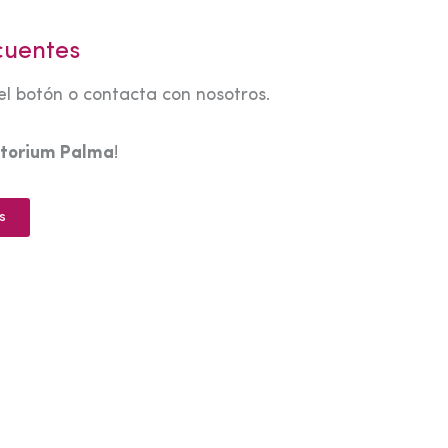
cuentes
el botón o contacta con nosotros.
torium Palma
!
s