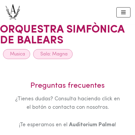
Skip
to
ORQUESTRA SIMFÒNICA
content
DE BALEARS
Musica
Sala:
Magna
Preguntas frecuentes
¿Tienes dudas? Consulta haciendo click en
el botón o contacta con nosotros.
¡Te esperamos en el
Auditorium Palma
!