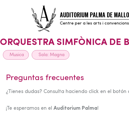
AUDITORIUM PALMA DE MALL
Skip
to
Centre per a les arts i convencions
content
ORQUESTRA SIMFÒNICA DE 
Musica
Sala:
Magna
Preguntas frecuentes
¿Tienes dudas? Consulta haciendo click en el botón 
¡Te esperamos en el
Auditorium Palma
!