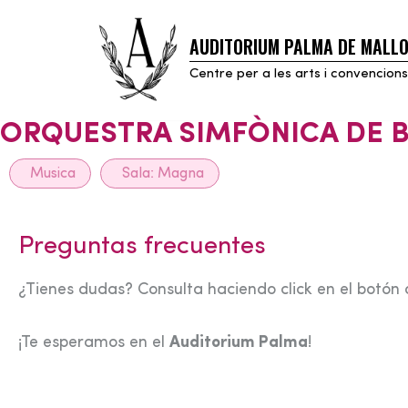
AUDITORIUM PALMA DE MALL
Skip
to
Centre per a les arts i convencions
content
ORQUESTRA SIMFÒNICA DE 
Musica
Sala:
Magna
Preguntas frecuentes
¿Tienes dudas? Consulta haciendo click en el botón 
¡Te esperamos en el
Auditorium Palma
!