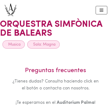
Skip
to
ORQUESTRA SIMFÒNICA
content
DE BALEARS
Musica
Sala:
Magna
Preguntas frecuentes
¿Tienes dudas? Consulta haciendo click en
el botón o contacta con nosotros.
¡Te esperamos en el
Auditorium Palma
!