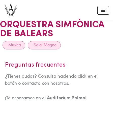
Skip
to
ORQUESTRA SIMFÒNICA
content
DE BALEARS
Musica
Sala:
Magna
Preguntas frecuentes
¿Tienes dudas? Consulta haciendo click en el
botón o contacta con nosotros.
¡Te esperamos en el
Auditorium Palma
!