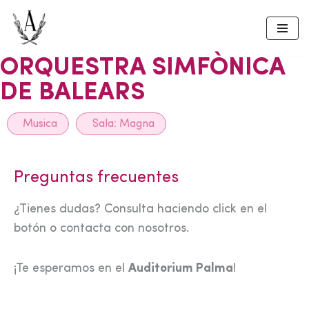
Skip
to
ORQUESTRA SIMFÒNICA
content
DE BALEARS
Musica
Sala:
Magna
Preguntas frecuentes
¿Tienes dudas? Consulta haciendo click en el
botón o contacta con nosotros.
¡Te esperamos en el
Auditorium Palma
!