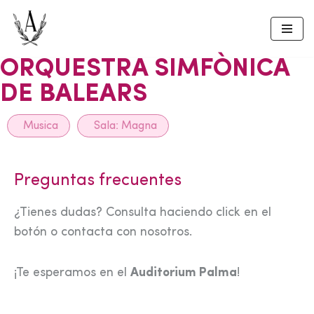
Skip
to
ORQUESTRA SIMFÒNICA
content
DE BALEARS
Musica
Sala:
Magna
Preguntas frecuentes
¿Tienes dudas? Consulta haciendo click en el
botón o contacta con nosotros.
¡Te esperamos en el
Auditorium Palma
!