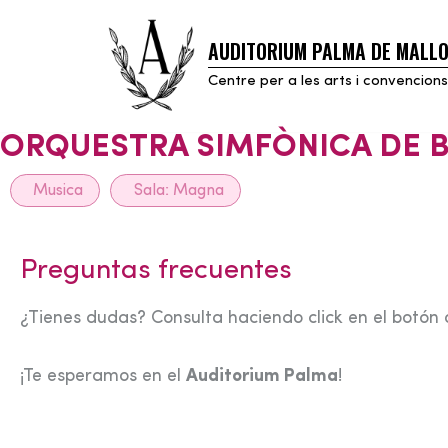
AUDITORIUM PALMA DE MALL
Skip
to
Centre per a les arts i convencions
content
ORQUESTRA SIMFÒNICA DE 
Musica
Sala:
Magna
Preguntas frecuentes
¿Tienes dudas? Consulta haciendo click en el botón 
¡Te esperamos en el
Auditorium Palma
!