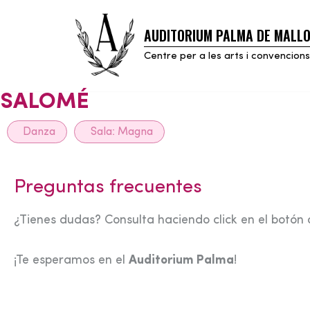
AUDITORIUM PALMA DE MALL
Skip
to
Centre per a les arts i convencions
content
SALOMÉ
Danza
Sala:
Magna
Preguntas frecuentes
¿Tienes dudas? Consulta haciendo click en el botón 
¡Te esperamos en el
Auditorium Palma
!